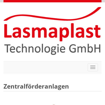
Toggle
navigati
Zentralförderanlagen